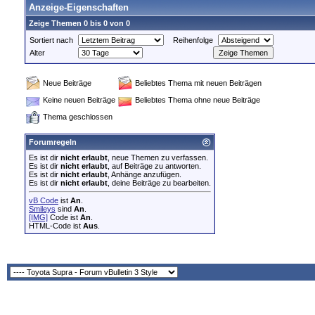
Anzeige-Eigenschaften
Zeige Themen 0 bis 0 von 0
Sortiert nach
Reihenfolge
Alter
Neue Beiträge
Beliebtes Thema mit neuen Beiträgen
Keine neuen Beiträge
Beliebtes Thema ohne neue Beiträge
Thema geschlossen
Forumregeln
Es ist dir
nicht erlaubt
, neue Themen zu verfassen.
Es ist dir
nicht erlaubt
, auf Beiträge zu antworten.
Es ist dir
nicht erlaubt
, Anhänge anzufügen.
Es ist dir
nicht erlaubt
, deine Beiträge zu bearbeiten.
vB Code
ist
An
.
Smileys
sind
An
.
[IMG]
Code ist
An
.
HTML-Code ist
Aus
.