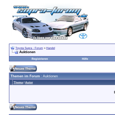
Toyota Supra - Forum
>
Handel
Auktionen
Registrieren
Hilfe
Themen im Forum
: Auktionen
Thema
/
Autor