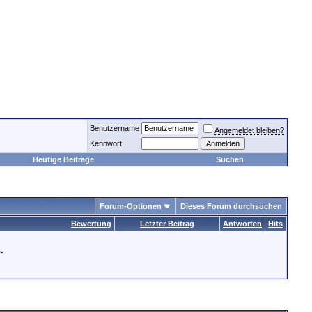
Benutzername
Angemeldet bleiben?
Kennwort
Heutige Beiträge
Suchen
Forum-Optionen
Dieses Forum durchsuchen
Bewertung
Letzter Beitrag
Antworten
Hits
.