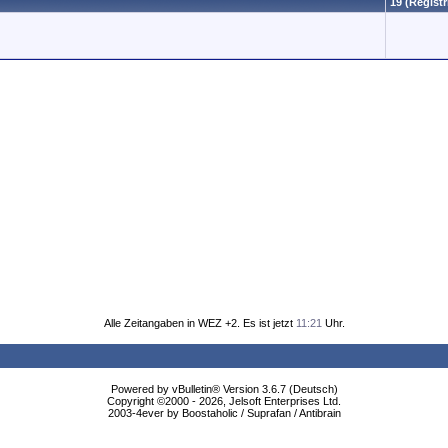
19 (Registr
Alle Zeitangaben in WEZ +2. Es ist jetzt
11:21
Uhr.
Powered by vBulletin® Version 3.6.7 (Deutsch)
Copyright ©2000 - 2026, Jelsoft Enterprises Ltd.
2003-4ever by Boostaholic / Suprafan / Antibrain