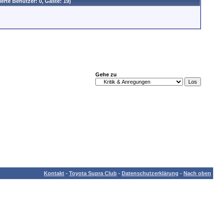
ierte Benutzer: 0, Gäste: 19)
Gehe zu
Kontakt
-
Toyota Supra Club
-
Datenschutzerklärung
-
Nach oben