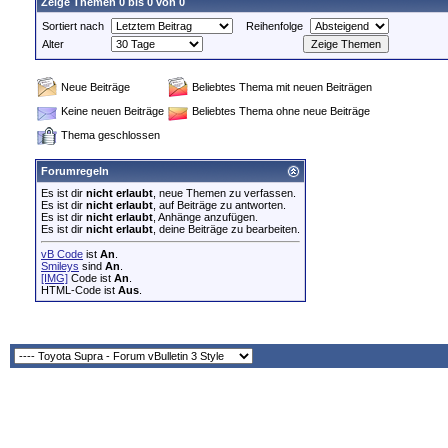
Zeige Themen 0 bis 0 von 0
Sortiert nach
Reihenfolge
Alter
Neue Beiträge
Beliebtes Thema mit neuen Beiträgen
Keine neuen Beiträge
Beliebtes Thema ohne neue Beiträge
Thema geschlossen
Forumregeln
Es ist dir
nicht erlaubt
, neue Themen zu verfassen.
Es ist dir
nicht erlaubt
, auf Beiträge zu antworten.
Es ist dir
nicht erlaubt
, Anhänge anzufügen.
Es ist dir
nicht erlaubt
, deine Beiträge zu bearbeiten.
vB Code
ist
An
.
Smileys
sind
An
.
[IMG]
Code ist
An
.
HTML-Code ist
Aus
.