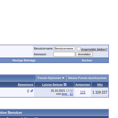
Benutzername
Angemeldet bleiben?
Kennwort
Heutige Beiträge
Suchen
Forum-Optionen
Dieses Forum durchsuchen
Bewertung
Letzter Beitrag
Antworten
Hits
25.10.2021
13:00
121
1.119.227
von
bear_
ktive Benutzer