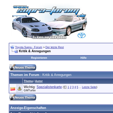
Toyota Supra - Forum
>
Der letzte Rest
Kritik & Anregungen
Registrieren
Hilfe
Themen im Forum
: Kritik & Anregungen
Thema
/
Autor
Wichtig:
Spezialistenkarte
(
1
2
3
4
5
...
Letzte Seite
)
GMTurbo
Anzeige-Eigenschaften