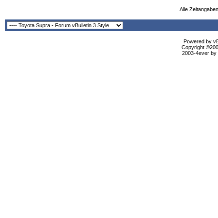
Alle Zeitangaben
Powered by vBu
Copyright ©2000
2003-4ever by B