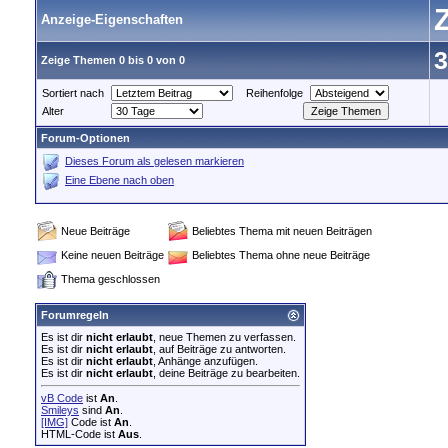
Anzeige-Eigenschaften
3
Zeige Themen 0 bis 0 von 0
Sortiert nach
Reihenfolge
Alter
Forum-Optionen
Dieses Forum als gelesen markieren
Eine Ebene nach oben
Neue Beiträge
Beliebtes Thema mit neuen Beiträgen
Keine neuen Beiträge
Beliebtes Thema ohne neue Beiträge
Thema geschlossen
Forumregeln
Es ist dir
nicht erlaubt
, neue Themen zu verfassen.
Es ist dir
nicht erlaubt
, auf Beiträge zu antworten.
Es ist dir
nicht erlaubt
, Anhänge anzufügen.
Es ist dir
nicht erlaubt
, deine Beiträge zu bearbeiten.
vB Code
ist
An
.
Smileys
sind
An
.
[IMG]
Code ist
An
.
HTML-Code ist
Aus
.