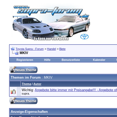
Toyota Supra - Forum
>
Handel
>
Biete
MKIV
Registrieren
Hilfe
Benutzerliste
Kalender
Themen im Forum
: MKIV
Thema
/
Autor
Wichtig:
Angebote bitte immer mit Preisangabe!!! - Angebote 
supra.
Anzeige-Eigenschaften