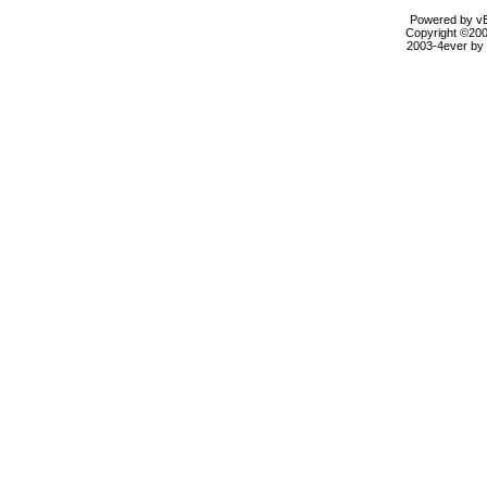
Powered by vBu
Copyright ©2000
2003-4ever by B