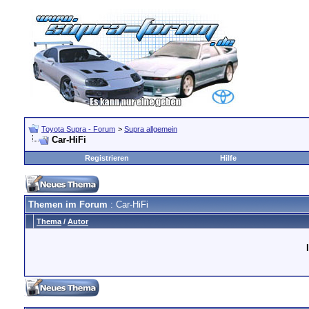
Toyota Supra - Forum
>
Supra allgemein
Car-HiFi
Registrieren
Hilfe
Themen im Forum
: Car-HiFi
Thema
/
Autor