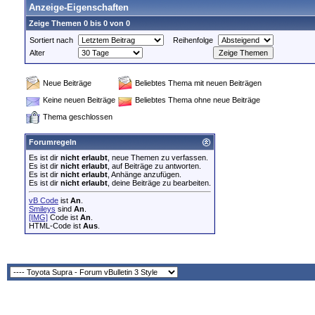
Anzeige-Eigenschaften
Zeige Themen 0 bis 0 von 0
Sortiert nach
Reihenfolge
Alter
Neue Beiträge
Beliebtes Thema mit neuen Beiträgen
Keine neuen Beiträge
Beliebtes Thema ohne neue Beiträge
Thema geschlossen
Forumregeln
Es ist dir
nicht erlaubt
, neue Themen zu verfassen.
Es ist dir
nicht erlaubt
, auf Beiträge zu antworten.
Es ist dir
nicht erlaubt
, Anhänge anzufügen.
Es ist dir
nicht erlaubt
, deine Beiträge zu bearbeiten.
vB Code
ist
An
.
Smileys
sind
An
.
[IMG]
Code ist
An
.
HTML-Code ist
Aus
.