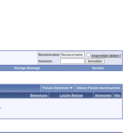
Benutzername
Angemeldet bleiben?
Kennwort
Heutige Beiträge
Suchen
Forum-Optionen
Dieses Forum durchsuchen
Bewertung
Letzter Beitrag
Antworten
Hits
.