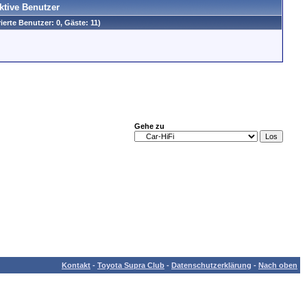
aktive Benutzer
rierte Benutzer: 0, Gäste: 11)
Gehe zu
Kontakt
-
Toyota Supra Club
-
Datenschutzerklärung
-
Nach oben