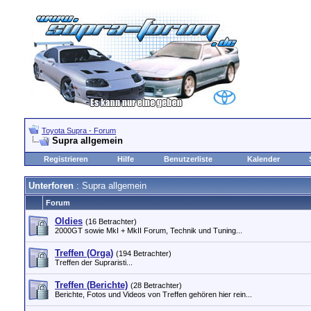
Toyota Supra - Forum
Supra allgemein
Registrieren
Hilfe
Benutzerliste
Kalender
Unterforen
: Supra allgemein
Forum
Oldies
(16 Betrachter)
2000GT sowie MkI + MkII Forum, Technik und Tuning...
Treffen (Orga)
(194 Betrachter)
Treffen der Supraristi...
Treffen (Berichte)
(28 Betrachter)
Berichte, Fotos und Videos von Treffen gehören hier rein...