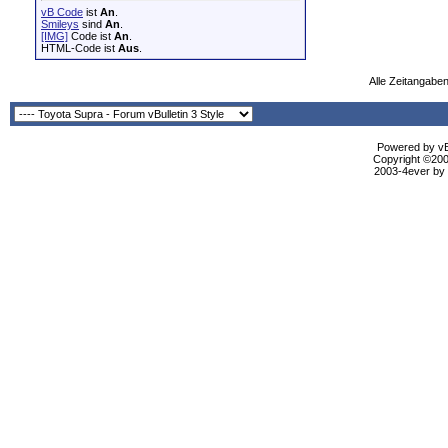
vB Code
ist
An
.
Smileys
sind
An
.
[IMG]
Code ist
An
.
HTML-Code ist
Aus
.
Alle Zeitangaben
Powered by vBu
Copyright ©2000
2003-4ever by B