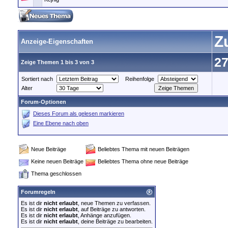
Z
Anzeige-Eigenschaften
27
Zeige Themen 1 bis 3 von 3
Sortiert nach
Reihenfolge
Alter
Forum-Optionen
Dieses Forum als gelesen markieren
Eine Ebene nach oben
Neue Beiträge
Beliebtes Thema mit neuen Beiträgen
Keine neuen Beiträge
Beliebtes Thema ohne neue Beiträge
Thema geschlossen
Forumregeln
Es ist dir
nicht erlaubt
, neue Themen zu verfassen.
Es ist dir
nicht erlaubt
, auf Beiträge zu antworten.
Es ist dir
nicht erlaubt
, Anhänge anzufügen.
Es ist dir
nicht erlaubt
, deine Beiträge zu bearbeiten.