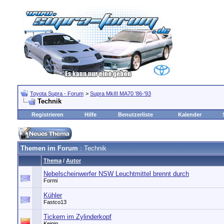
Toyota Supra - Forum
>
Supra MkIII MA70 '86-'93
Technik
Registrieren
Hilfe
Benutzerliste
Kalender
Themen im Forum
: Technik
Thema
/
Autor
Nebelscheinwerfer NSW Leuchtmittel brennt durch
Formi
Kühler
Fastco13
Tickern im Zylinderkopf
Kejnig