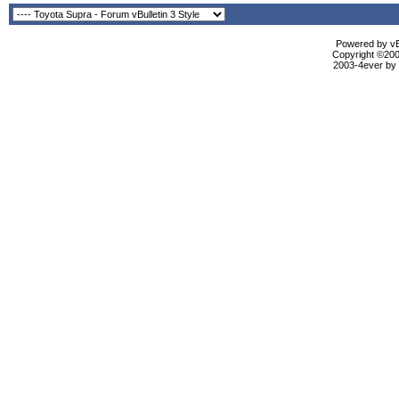
Powered by vBu
Copyright ©2000
2003-4ever by B