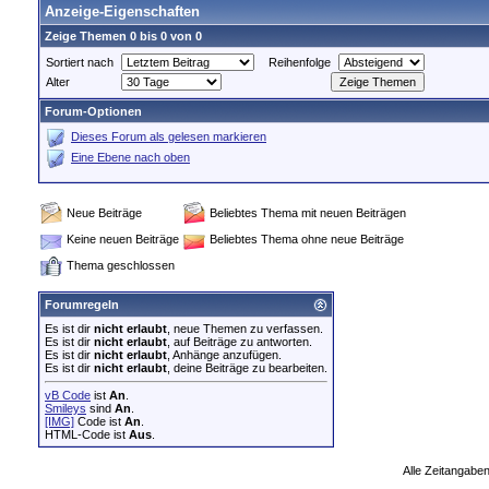
Anzeige-Eigenschaften
Zeige Themen 0 bis 0 von 0
Sortiert nach
Reihenfolge
Alter
Forum-Optionen
Dieses Forum als gelesen markieren
Eine Ebene nach oben
Neue Beiträge
Beliebtes Thema mit neuen Beiträgen
Keine neuen Beiträge
Beliebtes Thema ohne neue Beiträge
Thema geschlossen
Forumregeln
Es ist dir
nicht erlaubt
, neue Themen zu verfassen.
Es ist dir
nicht erlaubt
, auf Beiträge zu antworten.
Es ist dir
nicht erlaubt
, Anhänge anzufügen.
Es ist dir
nicht erlaubt
, deine Beiträge zu bearbeiten.
vB Code
ist
An
.
Smileys
sind
An
.
[IMG]
Code ist
An
.
HTML-Code ist
Aus
.
Alle Zeitangaben