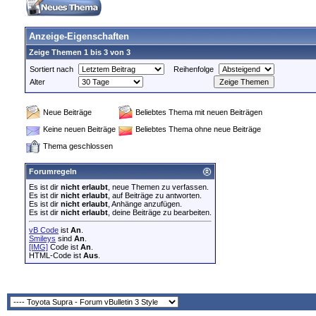
Anzeige-Eigenschaften
Zeige Themen 1 bis 3 von 3
Sortiert nach
Reihenfolge
Alter
Neue Beiträge
Beliebtes Thema mit neuen Beiträgen
Keine neuen Beiträge
Beliebtes Thema ohne neue Beiträge
Thema geschlossen
Forumregeln
Es ist dir
nicht erlaubt
, neue Themen zu verfassen.
Es ist dir
nicht erlaubt
, auf Beiträge zu antworten.
Es ist dir
nicht erlaubt
, Anhänge anzufügen.
Es ist dir
nicht erlaubt
, deine Beiträge zu bearbeiten.
vB Code
ist
An
.
Smileys
sind
An
.
[IMG]
Code ist
An
.
HTML-Code ist
Aus
.