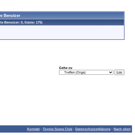
ve Benutzer
rte Benutzer: 0, Gäste: 175)
Gehe zu
Kontakt
-
Toyota Supra Club
-
Datenschutzerklärung
-
Nach oben