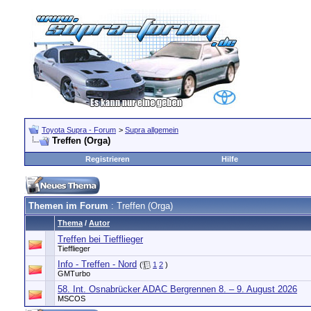
Toyota Supra - Forum
>
Supra allgemein
Treffen (Orga)
Registrieren
Hilfe
Themen im Forum
: Treffen (Orga)
Thema
/
Autor
Treffen bei Tiefflieger
Tiefflieger
Info - Treffen - Nord
(
1
2
)
GMTurbo
58. Int. Osnabrücker ADAC Bergrennen 8. – 9. August 2026
MSCOS