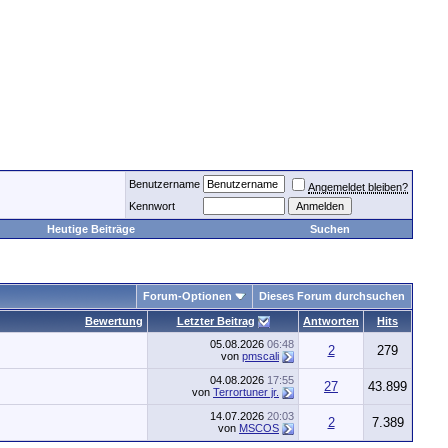
Benutzername
Angemeldet bleiben?
Kennwort
Heutige Beiträge
Suchen
Forum-Optionen
Dieses Forum durchsuchen
Bewertung
Letzter Beitrag
Antworten
Hits
05.08.2026
06:48
2
279
von
pmscali
04.08.2026
17:55
27
43.899
von
Terrortuner jr.
14.07.2026
20:03
2
7.389
von
MSCOS