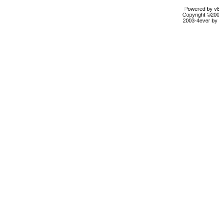
Powered by vBu
Copyright ©2000
2003-4ever by B