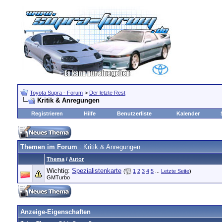
Toyota Supra - Forum
>
Der letzte Rest
Kritik & Anregungen
Registrieren
Hilfe
Benutzerliste
Kalender
Themen im Forum
: Kritik & Anregungen
Thema
/
Autor
Wichtig:
Spezialistenkarte
(
1
2
3
4
5
...
Letzte Seite
)
GMTurbo
Anzeige-Eigenschaften