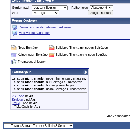
Zeige Themen 0 bis 0 von 0
Sortiert nach
Reihenfolge
Alter
Forum-Optionen
Dieses Forum als gelesen markieren
Eine Ebene nach oben
Neue Beiträge
Beliebtes Thema mit neuen Beiträgen
Keine neuen Beiträge
Beliebtes Thema ohne neue Beiträge
Thema geschlossen
Forumregeln
Es ist dir
nicht erlaubt
, neue Themen zu verfassen.
Es ist dir
nicht erlaubt
, auf Beiträge zu antworten.
Es ist dir
nicht erlaubt
, Anhänge anzufügen.
Es ist dir
nicht erlaubt
, deine Beiträge zu bearbeiten.
vB Code
ist
An
.
Smileys
sind
An
.
[IMG]
Code ist
An
.
HTML-Code ist
Aus
.
Alle Zeitangaben