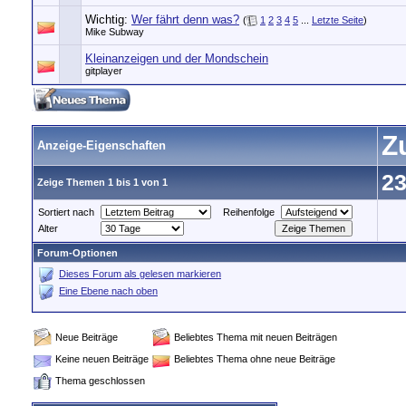
Wichtig:
Wer fährt denn was?
(
1
2
3
4
5
...
Letzte Seite
)
Mike Subway
Kleinanzeigen und der Mondschein
gitplayer
Z
Anzeige-Eigenschaften
23
Zeige Themen 1 bis 1 von 1
Sortiert nach
Reihenfolge
Alter
Forum-Optionen
Dieses Forum als gelesen markieren
Eine Ebene nach oben
Neue Beiträge
Beliebtes Thema mit neuen Beiträgen
Keine neuen Beiträge
Beliebtes Thema ohne neue Beiträge
Thema geschlossen