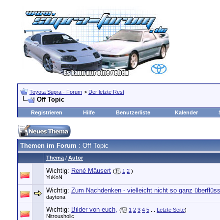
Toyota Supra - Forum
>
Der letzte Rest
Off Topic
Registrieren
Hilfe
Benutzerliste
Kalender
Themen im Forum
: Off Topic
Thema
/
Autor
Wichtig:
René Mäusert
(
1
2
)
YuKoN
Wichtig:
Zum Nachdenken - vielleicht nicht so ganz überflüss
daytona
Wichtig:
Bilder von euch,
(
1
2
3
4
5
...
Letzte Seite
)
Nitrousholic