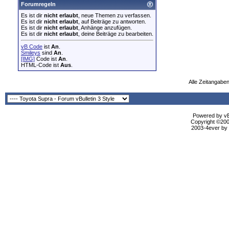
Forumregeln
Es ist dir
nicht erlaubt
, neue Themen zu verfassen.
Es ist dir
nicht erlaubt
, auf Beiträge zu antworten.
Es ist dir
nicht erlaubt
, Anhänge anzufügen.
Es ist dir
nicht erlaubt
, deine Beiträge zu bearbeiten.
vB Code
ist
An
.
Smileys
sind
An
.
[IMG]
Code ist
An
.
HTML-Code ist
Aus
.
Alle Zeitangaben
Powered by vBu
Copyright ©2000
2003-4ever by B