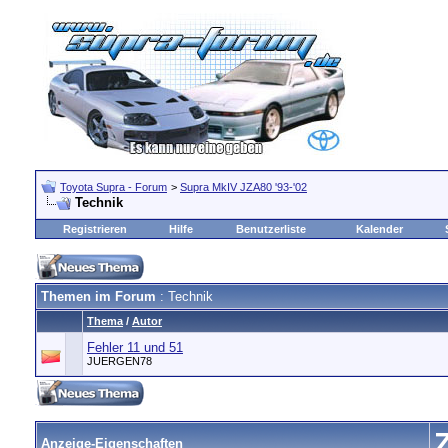
Toyota Supra - Forum
>
Supra MkIV JZA80 '93-'02
Technik
Registrieren
Hilfe
Benutzerliste
Kalender
Themen im Forum
: Technik
Thema
/
Autor
Fehler 11 und 51
JUERGEN78
Anzeige-Eigenschaften