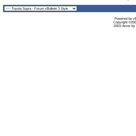
Powered by vBu
Copyright ©2000
2003-4ever by B