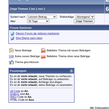
6
Zeige Themen 1 bis 1 von 1
Sortiert nach
Reihenfolge
Alter
Forum-Optionen
Dieses Forum als gelesen markieren
Eine Ebene nach oben
Neue Beiträge
Beliebtes Thema mit neuen Beiträgen
Keine neuen Beiträge
Beliebtes Thema ohne neue Beiträge
Thema geschlossen
Forumregeln
Es ist dir
nicht erlaubt
, neue Themen zu verfassen.
Es ist dir
nicht erlaubt
, auf Beiträge zu antworten.
Es ist dir
nicht erlaubt
, Anhänge anzufügen.
Es ist dir
nicht erlaubt
, deine Beiträge zu bearbeiten.
vB Code
ist
An
.
Smileys
sind
An
.
[IMG]
Code ist
An
.
HTML-Code ist
Aus
.
Alle Zeitangaben