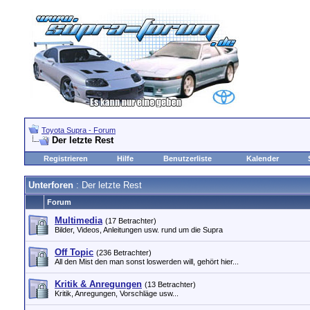
Toyota Supra - Forum
Der letzte Rest
Registrieren
Hilfe
Benutzerliste
Kalender
Unterforen
: Der letzte Rest
Forum
Multimedia
(17 Betrachter)
Bilder, Videos, Anleitungen usw. rund um die Supra
Off Topic
(236 Betrachter)
All den Mist den man sonst loswerden will, gehört hier...
Kritik & Anregungen
(13 Betrachter)
Kritik, Anregungen, Vorschläge usw...