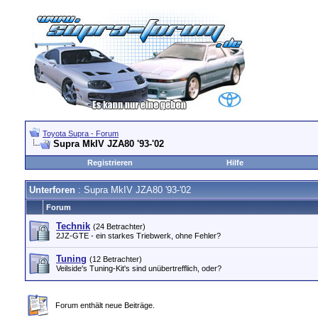
Toyota Supra - Forum
Supra MkIV JZA80 '93-'02
Registrieren
Hilfe
Unterforen
: Supra MkIV JZA80 '93-'02
Forum
Technik
(24 Betrachter)
2JZ-GTE - ein starkes Triebwerk, ohne Fehler?
Tuning
(12 Betrachter)
Veilside's Tuning-Kit's sind unübertrefflich, oder?
Forum enthält neue Beiträge.