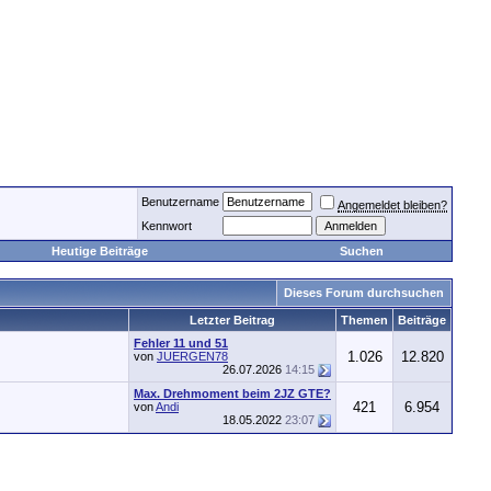
Benutzername
Angemeldet bleiben?
Kennwort
Heutige Beiträge
Suchen
Dieses Forum durchsuchen
Letzter Beitrag
Themen
Beiträge
Fehler 11 und 51
1.026
12.820
von
JUERGEN78
26.07.2026
14:15
Max. Drehmoment beim 2JZ GTE?
421
6.954
von
Andi
18.05.2022
23:07