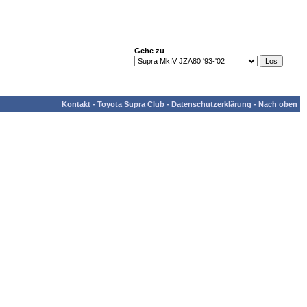
Gehe zu
Kontakt
-
Toyota Supra Club
-
Datenschutzerklärung
-
Nach oben