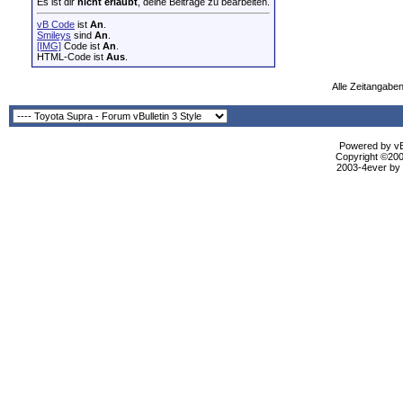
Es ist dir
nicht erlaubt
, deine Beiträge zu bearbeiten.
vB Code
ist
An
.
Smileys
sind
An
.
[IMG]
Code ist
An
.
HTML-Code ist
Aus
.
Alle Zeitangaben
Powered by vBu
Copyright ©2000
2003-4ever by B