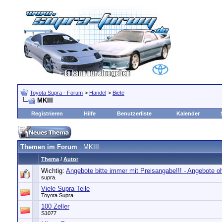
Toyota Supra - Forum
>
Handel
>
Biete
MKIII
Registrieren
Hilfe
Benutzerliste
Kalender
Themen im Forum
: MKIII
Thema
/
Autor
Wichtig:
Angebote bitte immer mit Preisangabe!!! - Angebote 
supra.
Viele Supra Teile
Toyota Supra
100 Zeller
S1077