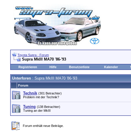
Toyota Supra - Forum
Supra MkIII MA70 '86-'93
Registrieren
Hilfe
Benutzerliste
Kalender
Unterforen
: Supra MkIII MA70 '86-'93
Forum
Technik
(301 Betrachter)
Problem mit der Technik?
Tuning
(138 Betrachter)
Tuning an der MkIII
Forum enthält neue Beiträge.