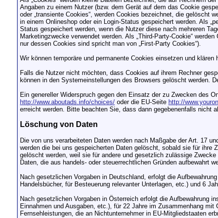
Angaben zu einem Nutzer (bzw. dem Gerät auf dem das Cookie gespeic
oder „transiente Cookies“, werden Cookies bezeichnet, die gelöscht w
in einem Onlineshop oder ein Login-Status gespeichert werden. Als „
Status gespeichert werden, wenn die Nutzer diese nach mehreren Tag
Marketingzwecke verwendet werden. Als „Third-Party-Cookie“ werden C
nur dessen Cookies sind spricht man von „First-Party Cookies“).
Wir können temporäre und permanente Cookies einsetzen und klären 
Falls die Nutzer nicht möchten, dass Cookies auf ihrem Rechner gesp
können in den Systemeinstellungen des Browsers gelöscht werden. D
Ein genereller Widerspruch gegen den Einsatz der zu Zwecken des Onli
http://www.aboutads.info/choices/
oder die EU-Seite
http://www.youro
erreicht werden. Bitte beachten Sie, dass dann gegebenenfalls nicht 
Löschung von Daten
Die von uns verarbeiteten Daten werden nach Maßgabe der Art. 17 un
werden die bei uns gespeicherten Daten gelöscht, sobald sie für ihre
gelöscht werden, weil sie für andere und gesetzlich zulässige Zwecke e
Daten, die aus handels- oder steuerrechtlichen Gründen aufbewahrt 
Nach gesetzlichen Vorgaben in Deutschland, erfolgt die Aufbewahrun
Handelsbücher, für Besteuerung relevanter Unterlagen, etc.) und 6 Ja
Nach gesetzlichen Vorgaben in Österreich erfolgt die Aufbewahrung 
Einnahmen und Ausgaben, etc.), für 22 Jahre im Zusammenhang mit G
Fernsehleistungen, die an Nichtunternehmer in EU-Mitgliedstaaten e