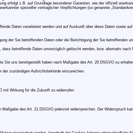
tung erfolgt z.B. auf Grundlage besonderer Garantien, wie der offiziell aner
anerkannter spezieller vertraglicher Verpflichtungen (so genannte „Standardver
ffende Daten verarbeitet werden und auf Auskunft über diese Daten sowie auf
ng der Sie betreffenden Daten oder die Berichtigung der Sie betreffenden un
dass betreffende Daten unverzüglich gelöscht werden, bzw. alternativ nach
die Sie uns bereitgestellt haben nach Maßgabe des Art. 20 DSGVO zu erhalten
 der zuständigen Aufsichtsbehörde einzureichen.
O mit Wirkung für die Zukunft zu widerrufen
ach Maßgabe des Art. 21 DSGVO jederzeit widersprechen. Der Widerspruch kan
 Nutzer gespeichert werden. Innerhalb der Cookies können unterschiedliche A