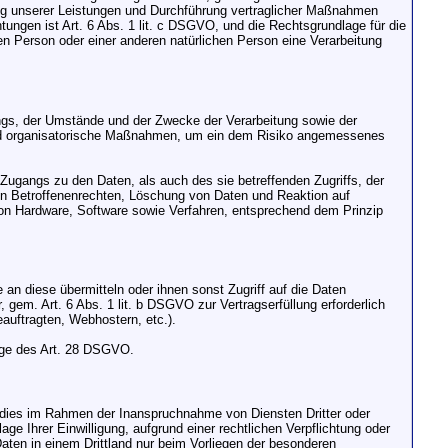
llung unserer Leistungen und Durchführung vertraglicher Maßnahmen
htungen ist Art. 6 Abs. 1 lit. c DSGVO, und die Rechtsgrundlage für die
nen Person oder einer anderen natürlichen Person eine Verarbeitung
ngs, der Umstände und der Zwecke der Verarbeitung sowie der
e und organisatorische Maßnahmen, um ein dem Risiko angemessenes
Zugangs zu den Daten, als auch des sie betreffenden Zugriffs, der
von Betroffenenrechten, Löschung von Daten und Reaktion auf
von Hardware, Software sowie Verfahren, entsprechend dem Prinzip
an diese übermitteln oder ihnen sonst Zugriff auf die Daten
, gem. Art. 6 Abs. 1 lit. b DSGVO zur Vertragserfüllung erforderlich
eauftragten, Webhostern, etc.).
lage des Art. 28 DSGVO.
r dies im Rahmen der Inanspruchnahme von Diensten Dritter oder
age Ihrer Einwilligung, aufgrund einer rechtlichen Verpflichtung oder
 Daten in einem Drittland nur beim Vorliegen der besonderen