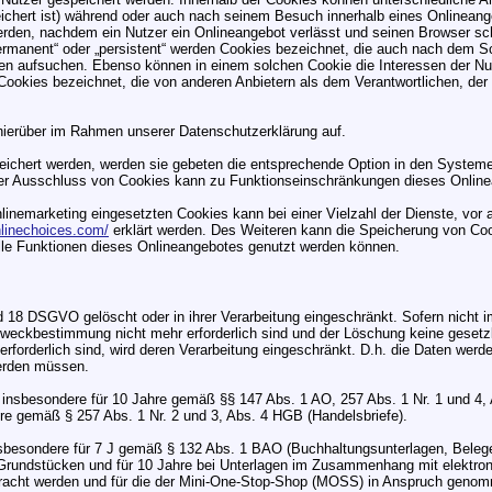
hert ist) während oder auch nach seinem Besuch innerhalb eines Onlineange
erden, nachdem ein Nutzer ein Onlineangebot verlässt und seinen Browser sc
permanent“ oder „persistent“ werden Cookies bezeichnet, die auch nach dem S
en aufsuchen. Ebenso können in einem solchen Cookie die Interessen der Nu
ookies bezeichnet, die von anderen Anbietern als dem Verantwortlichen, der 
hierüber im Rahmen unserer Datenschutzerklärung auf.
eichert werden, werden sie gebeten die entsprechende Option in den Systeme
er Ausschluss von Cookies kann zu Funktionseinschränkungen dieses Online
nemarketing eingesetzten Cookies kann bei einer Vielzahl der Dienste, vor 
nlinechoices.com/
erklärt werden. Des Weiteren kann die Speicherung von Coo
alle Funktionen dieses Onlineangebotes genutzt werden können.
d 18 DSGVO gelöscht oder in ihrer Verarbeitung eingeschränkt. Sofern nicht
 Zweckbestimmung nicht mehr erforderlich sind und der Löschung keine geset
rforderlich sind, wird deren Verarbeitung eingeschränkt. D.h. die Daten werden
werden müssen.
g insbesondere für 10 Jahre gemäß §§ 147 Abs. 1 AO, 257 Abs. 1 Nr. 1 und 4
hre gemäß § 257 Abs. 1 Nr. 2 und 3, Abs. 4 HGB (Handelsbriefe).
insbesondere für 7 J gemäß § 132 Abs. 1 BAO (Buchhaltungsunterlagen, Beleg
rundstücken und für 10 Jahre bei Unterlagen im Zusammenhang mit elektron
rbracht werden und für die der Mini-One-Stop-Shop (MOSS) in Anspruch genom