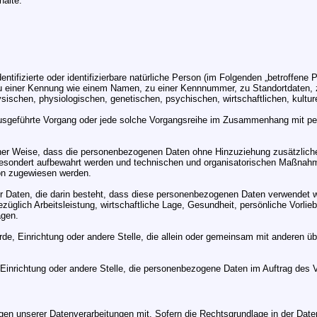
halte.
ntifizierte oder identifizierbare natürliche Person (im Folgenden „betroffene P
 zu einer Kennung wie einem Namen, zu einer Kennnummer, zu Standortdaten, 
ischen, physiologischen, genetischen, psychischen, wirtschaftlichen, kulturel
en ausgeführte Vorgang oder jede solche Vorgangsreihe im Zusammenhang mit p
ner Weise, dass die personenbezogenen Daten ohne Hinzuziehung zusätzlicher
gesondert aufbewahrt werden und technischen und organisatorischen Maßnahm
rson zugewiesen werden.
ner Daten, die darin besteht, dass diese personenbezogenen Daten verwendet 
glich Arbeitsleistung, wirtschaftliche Lage, Gesundheit, persönliche Vorliebe
agen.
ehörde, Einrichtung oder andere Stelle, die allein oder gemeinsam mit anderen
, Einrichtung oder andere Stelle, die personenbezogene Daten im Auftrag des V
n unserer Datenverarbeitungen mit. Sofern die Rechtsgrundlage in der Datens