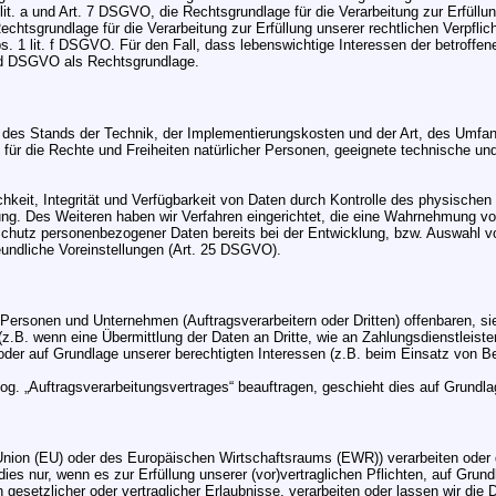
1 lit. a und Art. 7 DSGVO, die Rechtsgrundlage für die Verarbeitung zur Erfü
chtsgrundlage für die Verarbeitung zur Erfüllung unserer rechtlichen Verpflic
bs. 1 lit. f DSGVO. Für den Fall, dass lebenswichtige Interessen der betroffe
t. d DSGVO als Rechtsgrundlage.
des Stands der Technik, der Implementierungskosten und der Art, des Umfa
os für die Rechte und Freiheiten natürlicher Personen, geeignete technisch
eit, Integrität und Verfügbarkeit von Daten durch Kontrolle des physischen 
nung. Des Weiteren haben wir Verfahren eingerichtet, die eine Wahrnehmung 
Schutz personenbezogener Daten bereits bei der Entwicklung, bzw. Auswahl 
undliche Voreinstellungen (Art. 25 DSGVO).
rsonen und Unternehmen (Auftragsverarbeitern oder Dritten) offenbaren, sie 
(z.B. wenn eine Übermittlung der Daten an Dritte, wie an Zahlungsdienstleister
ht oder auf Grundlage unserer berechtigten Interessen (z.B. beim Einsatz von B
 sog. „Auftragsverarbeitungsvertrages“ beauftragen, geschieht dies auf Grund
n Union (EU) oder des Europäischen Wirtschaftsraums (EWR)) verarbeiten ode
ies nur, wenn es zur Erfüllung unserer (vor)vertraglichen Pflichten, auf Grundl
 gesetzlicher oder vertraglicher Erlaubnisse, verarbeiten oder lassen wir die