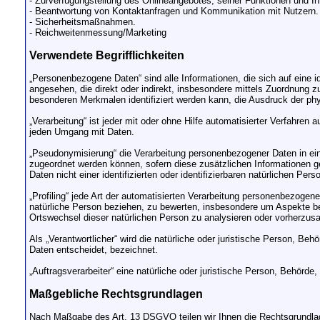
- Zurverfügungstellung des Onlineangebotes, seiner Funktionen und In
- Beantwortung von Kontaktanfragen und Kommunikation mit Nutzern.
- Sicherheitsmaßnahmen.
- Reichweitenmessung/Marketing
Verwendete Begrifflichkeiten
„Personenbezogene Daten“ sind alle Informationen, die sich auf eine ide
angesehen, die direkt oder indirekt, insbesondere mittels Zuordnung
besonderen Merkmalen identifiziert werden kann, die Ausdruck der phys
„Verarbeitung“ ist jeder mit oder ohne Hilfe automatisierter Verfahr
jeden Umgang mit Daten.
„Pseudonymisierung“ die Verarbeitung personenbezogener Daten in ei
zugeordnet werden können, sofern diese zusätzlichen Informationen 
Daten nicht einer identifizierten oder identifizierbaren natürlichen Pe
„Profiling“ jede Art der automatisierten Verarbeitung personenbezoge
natürliche Person beziehen, zu bewerten, insbesondere um Aspekte bezü
Ortswechsel dieser natürlichen Person zu analysieren oder vorherzus
Als „Verantwortlicher“ wird die natürliche oder juristische Person, B
Daten entscheidet, bezeichnet.
„Auftragsverarbeiter“ eine natürliche oder juristische Person, Behörde
Maßgebliche Rechtsgrundlagen
Nach Maßgabe des Art. 13 DSGVO teilen wir Ihnen die Rechtsgrundlage