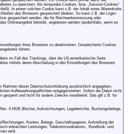
botes zu speichern. Als temporäre Cookies, bzw. „Session-Cookies“
hließt. In einem solchen Cookie kann z.B. der Inhalt eines Warenkorbs
chließen des Browsers gespeichert bleiben. So kann z.B. der Login-
tzer gespeichert werden, die für Reichweitenmessung oder
das Onlineangebot betreibt, angeboten werden (andernfalls, wenn es
instellungen ihres Browsers zu deaktivieren. Gespeicherte Cookies
angebotes führen.
allem im Fall des Trackings, über die US-amerikanische Seite
kies mittels deren Abschaltung in den Einstellungen des Browsers
 im Rahmen dieser Datenschutzerklärung ausdrücklich angegeben,
zlichen Aufbewahrungspflichten entgegenstehen. Sofern die Daten nicht
 gesperrt und nicht für andere Zwecke verarbeitet. Das gilt z.B. für
, Abs. 4 HGB (Bücher, Aufzeichnungen, Lageberichte, Buchungsbelege,
e/Rechnungen, Konten, Belege, Geschäftspapiere, Aufstellung der
isch erbrachten Leistungen, Telekommunikations-, Rundfunk- und
men wird.