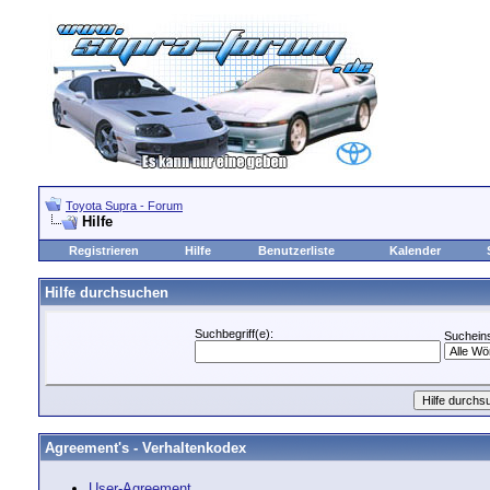
Toyota Supra - Forum
Hilfe
Registrieren
Hilfe
Benutzerliste
Kalender
Hilfe durchsuchen
Suchbegriff(e):
Sucheins
Agreement's - Verhaltenkodex
User-Agreement