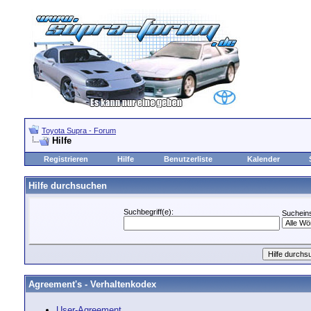
Toyota Supra - Forum
Hilfe
Registrieren
Hilfe
Benutzerliste
Kalender
Hilfe durchsuchen
Suchbegriff(e):
Sucheins
Agreement's - Verhaltenkodex
User-Agreement