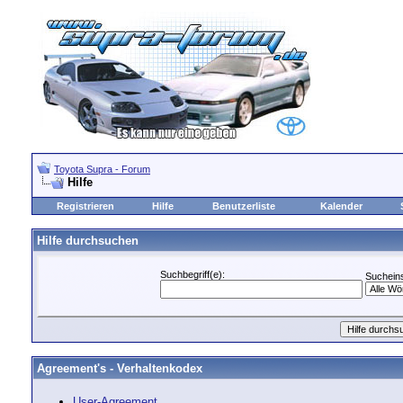
Toyota Supra - Forum
Hilfe
Registrieren
Hilfe
Benutzerliste
Kalender
Hilfe durchsuchen
Suchbegriff(e):
Sucheins
Agreement's - Verhaltenkodex
User-Agreement