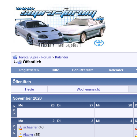
Toyota Supra - Forum
>
Kalender
Öffentlich
Registrieren
Hilfe
Benutzerliste
Kalender
Öffentlich
Heute
Wochenansicht
November 2020
Mo
26
Di
27
Mi
28
>
>
>
Mo
2
Di
3
Mi
4
>
schaerfer
(40)
>
>
Alastyr
(35)