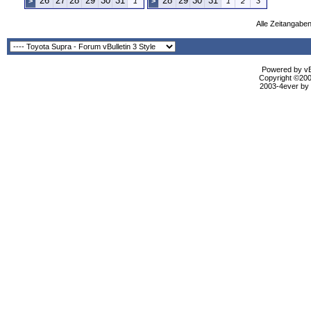
26
27
28
29
30
31
28
29
30
31
>
1
>
1
2
3
Alle Zeitangaben
Powered by vBu
Copyright ©2000
2003-4ever by B