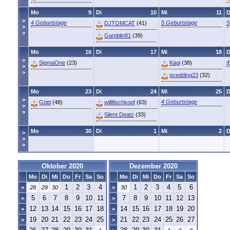
Mo
9
Di
10
Mi
11
>
4 Geburtstage
5 Geburtstage
5
DJTOMCAT
(41)
>
>
Gamblin81
(39)
Mo
16
Di
17
Mi
18
>
4
SigmaOne
(23)
Kägi
(38)
>
>
pcedding23
(32)
Mo
23
Di
24
Mi
25
>
4 Geburtstage
Götti
(48)
willifischkopf
(63)
>
>
Silent Deatz
(33)
Mo
30
Di
1
Mi
2
>
>
>
Oktober 2020
Dezember 2020
Mo
Di
Mi
Do
Fr
Sa
So
Mo
Di
Mi
Do
Fr
Sa
So
1
2
3
4
1
2
3
4
5
6
>
28
29
30
>
30
5
6
7
8
9
10
11
7
8
9
10
11
12
13
>
>
12
13
14
15
16
17
18
14
15
16
17
18
19
20
>
>
19
20
21
22
23
24
25
21
22
23
24
25
26
27
>
>