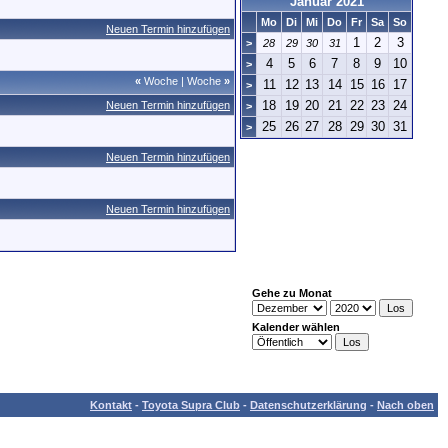
Januar 2021
Mo
Di
Mi
Do
Fr
Sa
So
Neuen Termin hinzufügen
1
2
3
>
28
29
30
31
4
5
6
7
8
9
10
>
«
Woche
|
Woche
»
11
12
13
14
15
16
17
>
18
19
20
21
22
23
24
Neuen Termin hinzufügen
>
25
26
27
28
29
30
31
>
Neuen Termin hinzufügen
Neuen Termin hinzufügen
Gehe zu Monat
Kalender wählen
Kontakt
-
Toyota Supra Club
-
Datenschutzerklärung
-
Nach oben