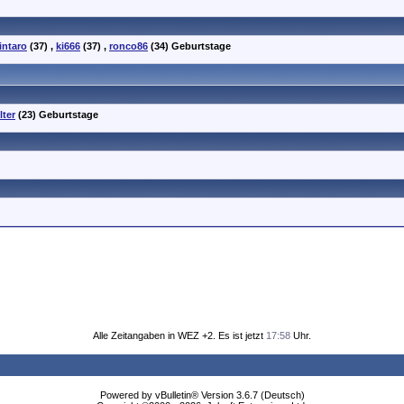
intaro
(37)
,
ki666
(37)
,
ronco86
(34)
Geburtstage
lter
(23)
Geburtstage
Alle Zeitangaben in WEZ +2. Es ist jetzt
17:58
Uhr.
Powered by vBulletin® Version 3.6.7 (Deutsch)