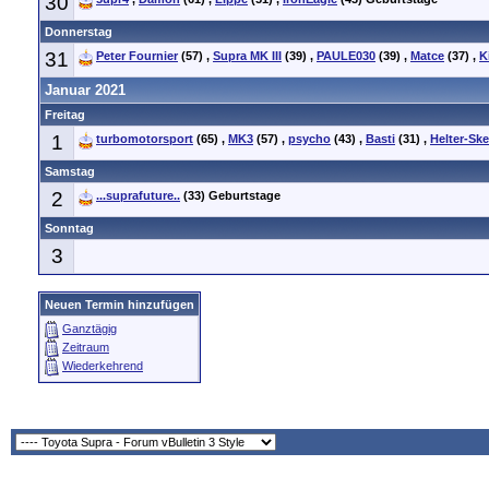
30
Donnerstag
31
Peter Fournier
(57)
,
Supra MK III
(39)
,
PAULE030
(39)
,
Matce
(37)
,
K
Januar 2021
Freitag
1
turbomotorsport
(65)
,
MK3
(57)
,
psycho
(43)
,
Basti
(31)
,
Helter-Ske
Samstag
2
...suprafuture..
(33)
Geburtstage
Sonntag
3
Neuen Termin hinzufügen
Ganztägig
Zeitraum
Wiederkehrend