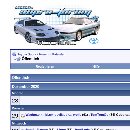
Toyota Supra - Forum
>
Kalender
Öffentlich
Registrieren
Hilfe
Öffentlich
Dezember 2020
Montag
28
Dienstag
29
Wachmann
,
black-devilsupra
,
wolle
(61)
,
TomTomGo
(34)
Geburtst
Mittwoch
5upr4
,
Damon
(61)
,
Lippe
(51)
,
IronEagle
(43)
Geburtstage