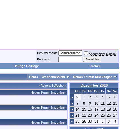
Benutzername
Angemeldet bleiben?
Kennwort
Heutige Beiträge
Suchen
Heute
Wochenansicht
Neuen Termin hinzufügen
Dezember 2020
«
Woche
|
Woche
»
Mo
Di
Mi
Do
Fr
Sa
So
Neuen Termin hinzufügen
1
2
3
4
5
6
>
30
7
8
9
10
11
12
13
>
Neuen Termin hinzufügen
14
15
16
17
18
19
20
>
21
22
23
24
25
26
27
>
28
29
30
31
>
1
2
3
Neuen Termin hinzufügen