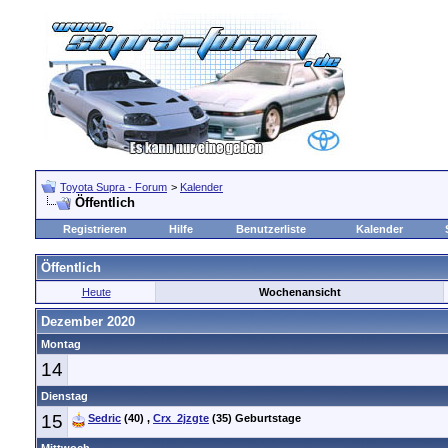
Toyota Supra - Forum
>
Kalender
Öffentlich
Registrieren
Hilfe
Benutzerliste
Kalender
Öffentlich
Heute
Wochenansicht
Dezember 2020
Montag
14
Dienstag
15
Sedric
(40)
,
Crx_2jzgte
(35)
Geburtstage