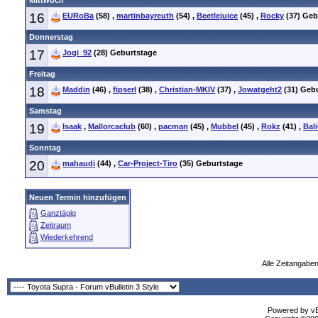
Mittwoch
16
EURoBa
(58)
,
martinbayreuth
(54)
,
Beetlejuice
(45)
,
Rocky
(37)
Geb
Donnerstag
17
Jogi_92
(28)
Geburtstage
Freitag
18
Maddin
(46)
,
fipserl
(38)
,
Christian-MKIV
(37)
,
Jowatgeht2
(31)
Gebu
Samstag
19
Isaak
,
Mallorcaclub
(60)
,
pacman
(45)
,
Mubbel
(45)
,
Rokz
(41)
,
Bal
Sonntag
20
mahaudi
(44)
,
Car-Project-Tiro
(35)
Geburtstage
Neuen Termin hinzufügen
Ganztägig
Zeitraum
Wiederkehrend
Alle Zeitangaben
Powered by vBu