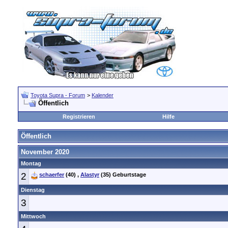
Toyota Supra - Forum
>
Kalender
Öffentlich
Registrieren
Hilfe
Öffentlich
November 2020
Montag
2
schaerfer
(40)
,
Alastyr
(35)
Geburtstage
Dienstag
3
Mittwoch