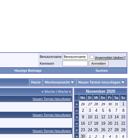
Benutzername
Angemeldet bleiben?
Kennwort
Heutige Beiträge
Suchen
Heute
Wochenansicht
Neuen Termin hinzufügen
November 2020
«
Woche
|
Woche
»
Mo
Di
Mi
Do
Fr
Sa
So
Neuen Termin hinzufügen
1
>
26
27
28
29
30
31
2
3
4
5
6
7
8
>
Neuen Termin hinzufügen
9
10
11
12
13
14
15
>
16
17
18
19
20
21
22
>
23
24
25
26
27
28
29
>
Neuen Termin hinzufügen
30
>
1
2
3
4
5
6