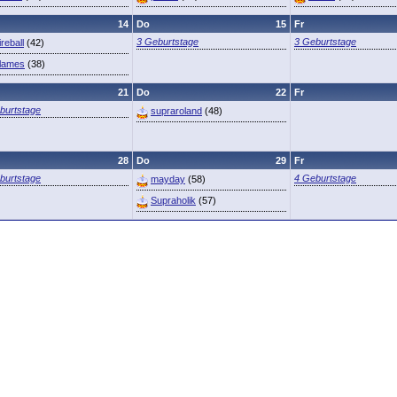
14
Do
15
Fr
3 Geburtstage
3 Geburtstage
ireball
(42)
lames
(38)
21
Do
22
Fr
burtstage
supraroland
(48)
28
Do
29
Fr
burtstage
4 Geburtstage
mayday
(58)
Supraholik
(57)