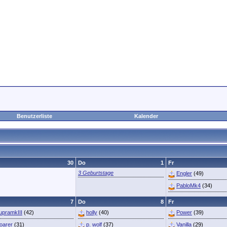
Benutzerliste
Kalender
30
Do
1
Fr
3 Geburtstage
Engler
(49)
PabloMk4
(34)
7
Do
8
Fr
upramkIII
(42)
holly
(40)
Power
(39)
oarer
(31)
p. wolf
(37)
Vanilla
(29)