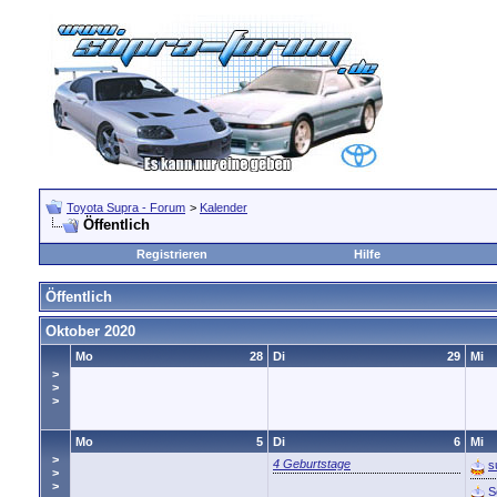
Toyota Supra - Forum
>
Kalender
Öffentlich
Registrieren
Hilfe
Öffentlich
Oktober 2020
Mo
28
Di
29
Mi
>
>
>
Mo
5
Di
6
Mi
>
4 Geburtstage
s
>
>
S