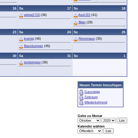
16
Sa
17
So
18
wimpi1710
(36)
Axel.f22
(41)
Bijan
(29)
23
Sa
24
So
25
koenig
(46)
Rennmaus
(35)
Bassbumper
(45)
30
Sa
31
So
1
tomtomgoo
(36)
Neuen Termin hinzufügen
Ganztägig
Zeitraum
Wiederkehrend
Gehe zu Monat
Kalender wählen