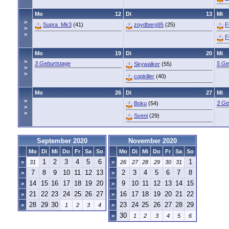
Mo
12
Di
13
Mi
>
Supra_Mk3
(41)
zoydberg95
(25)
F
>
>
F
Mo
19
Di
20
Mi
>
3 Geburtstage
5 Ge
Skywalker
(55)
>
>
copkiller
(40)
Mo
26
Di
27
Mi
>
3 Ge
Boku
(54)
>
>
Sveni
(29)
September 2020
November 2020
Mo
Di
Mi
Do
Fr
Sa
So
Mo
Di
Mi
Do
Fr
Sa
So
1
2
3
4
5
6
1
>
31
>
26
27
28
29
30
31
7
8
9
10
11
12
13
2
3
4
5
6
7
8
>
>
14
15
16
17
18
19
20
9
10
11
12
13
14
15
>
>
21
22
23
24
25
26
27
16
17
18
19
20
21
22
>
>
28
29
30
23
24
25
26
27
28
29
>
1
2
3
4
>
30
>
1
2
3
4
5
6