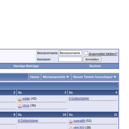
Benutzername
Angemeldet bleiben?
Kennwort
Heutige Beiträge
Suchen
Heute
Monatsansicht
Neuen Termin hinzufügen
2
Sa
3
So
4
4 Geburtstage
eddie
(42)
Uros
(36)
9
Sa
10
So
11
4 Geburtstage
supra88
(52)
olek303
(38)