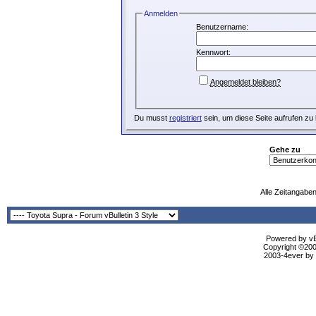
Anmelden
Benutzername:
Kennwort:
Angemeldet bleiben?
Du musst
registriert
sein, um diese Seite aufrufen zu
Gehe zu
Alle Zeitangaben
Powered by vBu
Copyright ©2000
2003-4ever by B