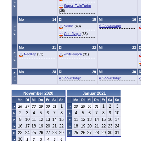
>
Supra_TwinTurbo
>
(35)
Mo
14
Di
15
Mi
16
4 Geburtstage
Sedric
(40)
>
>
Crx_2jzgte
(35)
>
Mo
21
Di
22
Mi
23
>
NeoKap
(33)
white-supra
(31)
>
>
Mo
28
Di
29
Mi
30
>
>
4 Geburtstage
4 Geburtstage
7
>
November 2020
Januar 2021
Mo
Di
Mi
Do
Fr
Sa
So
Mo
Di
Mi
Do
Fr
Sa
So
1
1
2
3
>
26
27
28
29
30
31
>
28
29
30
31
2
3
4
5
6
7
8
4
5
6
7
8
9
10
>
>
9
10
11
12
13
14
15
11
12
13
14
15
16
17
>
>
16
17
18
19
20
21
22
18
19
20
21
22
23
24
>
>
23
24
25
26
27
28
29
25
26
27
28
29
30
31
>
>
30
>
1
2
3
4
5
6