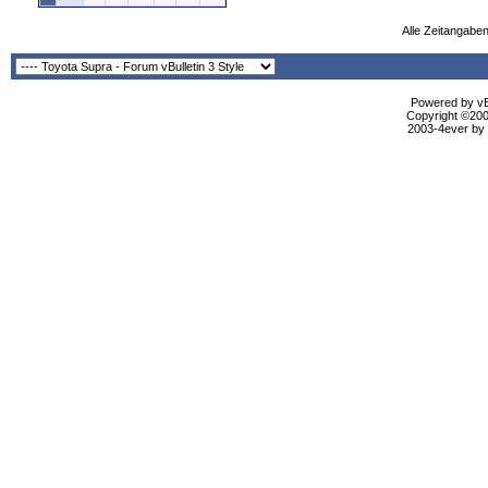
Alle Zeitangaben
Powered by vBu
Copyright ©2000
2003-4ever by B