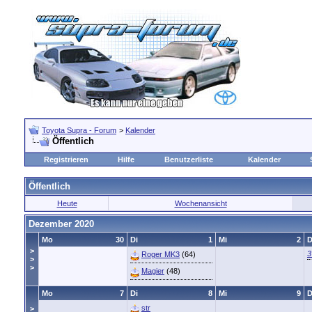
Toyota Supra - Forum
>
Kalender
Öffentlich
Registrieren
Hilfe
Benutzerliste
Kalender
Öffentlich
Heute
Wochenansicht
Dezember 2020
Mo
30
Di
1
Mi
2
>
3
Roger MK3
(64)
>
>
Magier
(48)
Mo
7
Di
8
Mi
9
str
>