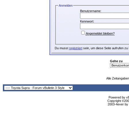
Anmelden
Benutzername:
Kennwort:
Angemeldet bleiben?
Du musst
registriert
sein, um diese Seite aufrufen zu
Gehe zu
Alle Zeitangaben
Powered by vBu
Copyright ©2000
2003-4ever by B