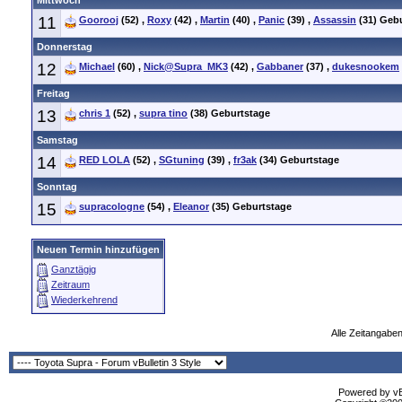
Mittwoch
11
Goorooj
(52)
,
Roxy
(42)
,
Martin
(40)
,
Panic
(39)
,
Assassin
(31)
Gebu
Donnerstag
12
Michael
(60)
,
Nick@Supra_MK3
(42)
,
Gabbaner
(37)
,
dukesnookem
Freitag
13
chris 1
(52)
,
supra tino
(38)
Geburtstage
Samstag
14
RED LOLA
(52)
,
SGtuning
(39)
,
fr3ak
(34)
Geburtstage
Sonntag
15
supracologne
(54)
,
Eleanor
(35)
Geburtstage
Neuen Termin hinzufügen
Ganztägig
Zeitraum
Wiederkehrend
Alle Zeitangaben
Powered by vBu