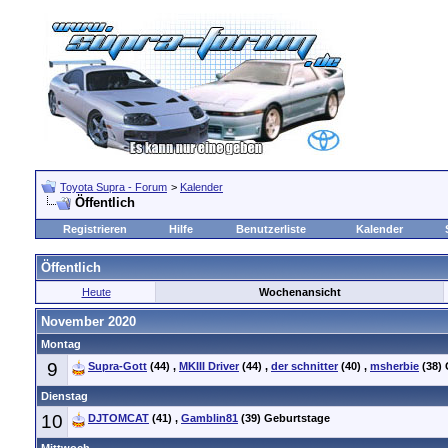
Toyota Supra - Forum
>
Kalender
Öffentlich
Registrieren
Hilfe
Benutzerliste
Kalender
Öffentlich
Heute
Wochenansicht
November 2020
Montag
9
Supra-Gott
(44)
,
MKIII Driver
(44)
,
der schnitter
(40)
,
msherbie
(38)
Dienstag
10
DJTOMCAT
(41)
,
Gamblin81
(39)
Geburtstage