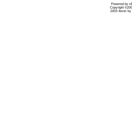
Powered by vBu
Copyright ©2000
2003-4ever by B