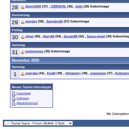
Mittwoch
28
Smint2000
(37)
,
.IVERSON.
(35)
,
lukiii
(26)
Geburtstage
Donnerstag
29
mayday
(58)
,
Supraholik
(57)
Geburtstage
Freitag
30
oliver
(56)
,
Harry66
(54)
,
docani68
(52)
,
Supra-engel
(30)
Geburtsta
Samstag
31
tomtomgoo
(36)
Geburtstage
November 2020
Sonntag
1
svenska
(43)
,
Knalli
(39)
,
=Dreamer=
(38)
,
suprasöse
(37)
,
Kulmann
Neuen Termin hinzufügen
Ganztägig
Zeitraum
Wiederkehrend
Alle Zeitangaben