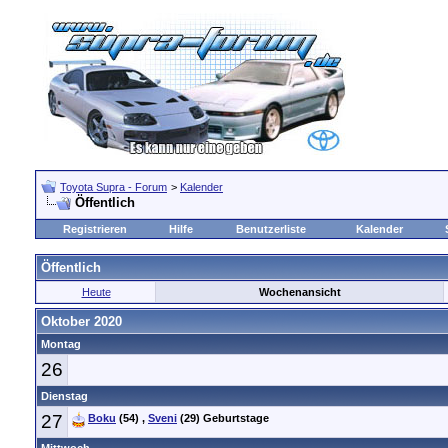
Toyota Supra - Forum
>
Kalender
Öffentlich
Registrieren
Hilfe
Benutzerliste
Kalender
Öffentlich
Heute
Wochenansicht
Oktober 2020
Montag
26
Dienstag
27
Boku
(54)
,
Sveni
(29)
Geburtstage