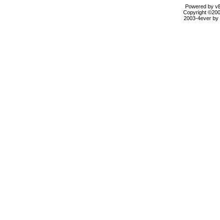
Powered by vBu
Copyright ©2000
2003-4ever by B