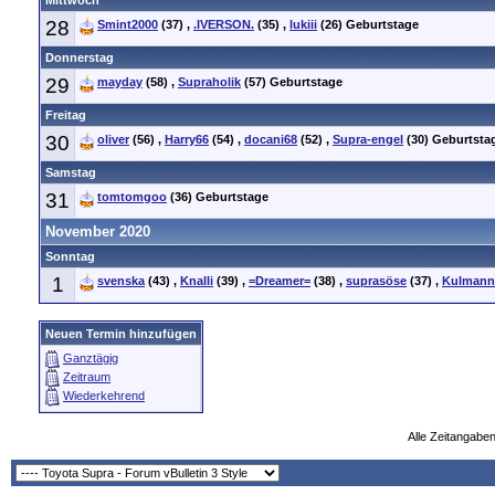
Mittwoch
28
Smint2000
(37)
,
.IVERSON.
(35)
,
lukiii
(26)
Geburtstage
Donnerstag
29
mayday
(58)
,
Supraholik
(57)
Geburtstage
Freitag
30
oliver
(56)
,
Harry66
(54)
,
docani68
(52)
,
Supra-engel
(30)
Geburtsta
Samstag
31
tomtomgoo
(36)
Geburtstage
November 2020
Sonntag
1
svenska
(43)
,
Knalli
(39)
,
=Dreamer=
(38)
,
suprasöse
(37)
,
Kulmann
Neuen Termin hinzufügen
Ganztägig
Zeitraum
Wiederkehrend
Alle Zeitangaben