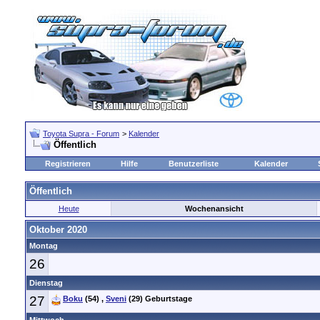
Toyota Supra - Forum
>
Kalender
Öffentlich
Registrieren
Hilfe
Benutzerliste
Kalender
Öffentlich
Heute
Wochenansicht
Oktober 2020
Montag
26
Dienstag
27
Boku
(54)
,
Sveni
(29)
Geburtstage