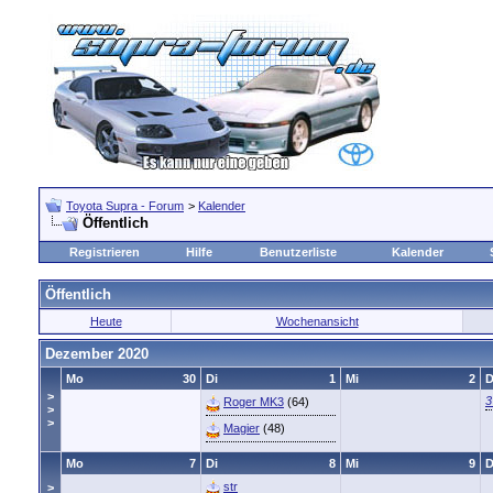
Toyota Supra - Forum
>
Kalender
Öffentlich
Registrieren
Hilfe
Benutzerliste
Kalender
Öffentlich
Heute
Wochenansicht
Dezember 2020
Mo
30
Di
1
Mi
2
>
3
Roger MK3
(64)
>
>
Magier
(48)
Mo
7
Di
8
Mi
9
str
>