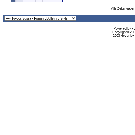
Alle Zeitangaben
Powered by vBu
Copyright ©2000
2003-4ever by B