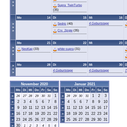
>
Supra_TwinTurbo
>
(35)
Mo
14
Di
15
Mi
16
4 Geburtstage
Sedric
(40)
>
>
Crx_2jzgte
(35)
>
Mo
21
Di
22
Mi
23
>
NeoKap
(33)
white-supra
(31)
>
>
Mo
28
Di
29
Mi
30
>
>
4 Geburtstage
4 Geburtstage
7
>
November 2020
Januar 2021
Mo
Di
Mi
Do
Fr
Sa
So
Mo
Di
Mi
Do
Fr
Sa
So
1
1
2
3
>
26
27
28
29
30
31
>
28
29
30
31
2
3
4
5
6
7
8
4
5
6
7
8
9
10
>
>
9
10
11
12
13
14
15
11
12
13
14
15
16
17
>
>
16
17
18
19
20
21
22
18
19
20
21
22
23
24
>
>
23
24
25
26
27
28
29
25
26
27
28
29
30
31
>
>
30
>
1
2
3
4
5
6