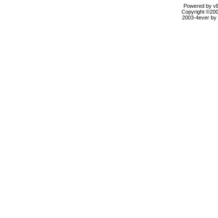
Powered by vBu
Copyright ©2000
2003-4ever by B