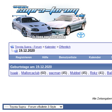
Toyota Supra - Forum
>
Kalender
>
Öffentlich
19.12.2020
Registrieren
Hilfe
Benutzerliste
Kalender
Geburtstage am 19.12.2020
Isaak
,
Mallorcaclub
(60)
,
pacman
(45)
,
Mubbel
(45)
,
Rokz
(41)
,
Bal
Alle Zeitangaben