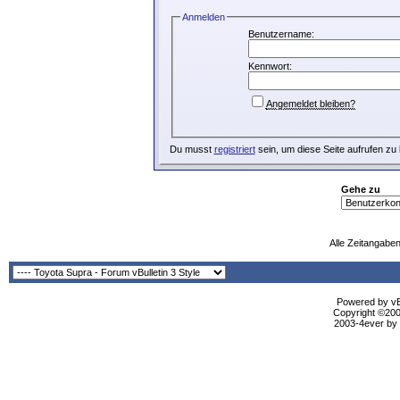
Anmelden
Benutzername:
Kennwort:
Angemeldet bleiben?
Du musst
registriert
sein, um diese Seite aufrufen zu
Gehe zu
Alle Zeitangaben
Powered by vBu
Copyright ©2000
2003-4ever by B