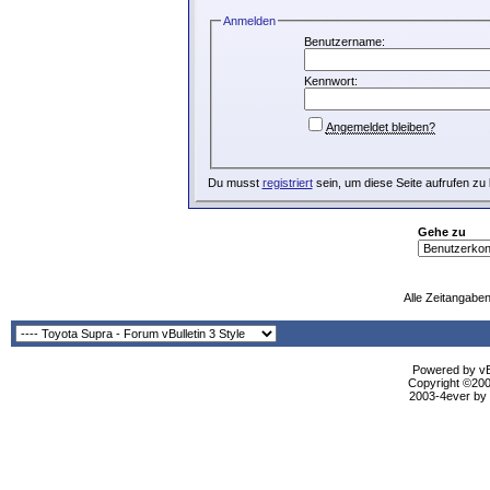
Anmelden
Benutzername:
Kennwort:
Angemeldet bleiben?
Du musst
registriert
sein, um diese Seite aufrufen zu
Gehe zu
Alle Zeitangaben
Powered by vBu
Copyright ©2000
2003-4ever by B