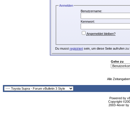
Anmelden
Benutzername:
Kennwort:
Angemeldet bleiben?
Du musst
registriert
sein, um diese Seite aufrufen zu
Gehe zu
Alle Zeitangaben
Powered by vBu
Copyright ©2000
2003-4ever by B