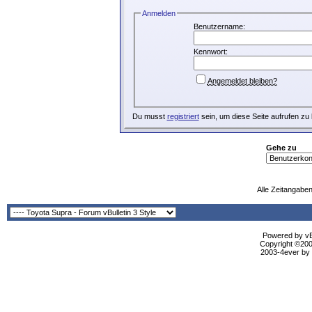
Anmelden
Benutzername:
Kennwort:
Angemeldet bleiben?
Du musst
registriert
sein, um diese Seite aufrufen zu
Gehe zu
Alle Zeitangaben
Powered by vBu
Copyright ©2000
2003-4ever by B