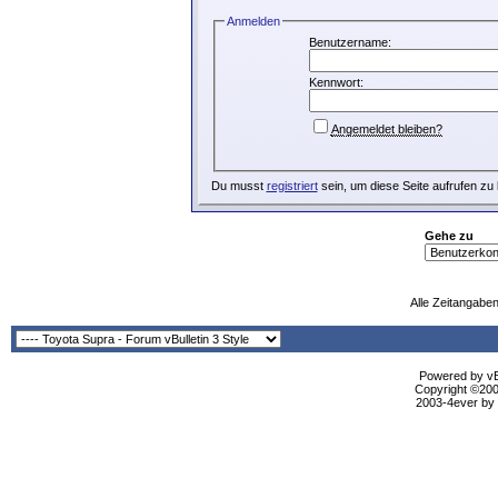
Anmelden
Benutzername:
Kennwort:
Angemeldet bleiben?
Du musst
registriert
sein, um diese Seite aufrufen zu
Gehe zu
Alle Zeitangaben
Powered by vBu
Copyright ©2000
2003-4ever by B